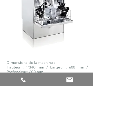
Dimensions de la machine :
Hauteur : 1'340 mm / Largeur : 600 mm /
Profondeur : 600 mm
Hauteur de passage : 420 mm
Durée des programmes : 360 sec. / 540 sec. /
720 sec.
Dimension des paniers : 500 mm / 500 mm
Capacité par heure : 10 / 6 / 5 paniers
Disponible avec osmoseur intégré
Information technique