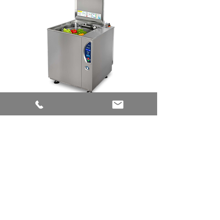
Cette machine est conçue avec trois niveaux
de lavages pour des aliments propres et
appétissants. Son système de lavage en
panier évite le transvasement et la
manipulation des aliments à nettoyer et
garantit un traitement hygiénique
irréprochable.
En voir plus
Convoyeurs à transport