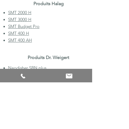
Produits Halag
SMT 2000 H
SMT 3000 H
SMT Budget Pro
SMT 400 H
SMT 400 AH
Produits Dr. Weigert
Neodisher SBN plus
Neodisher SBR extra
Neodisher SBX
Gastro Star FR 6100
Gastro Star FR 45
Gastro Star K 1
Gastro Star K 2
Chemin de la Veyre d'en Haut A11 - 1806 St-Légier